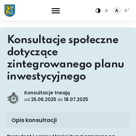
-
+
A
A
A
Zamiana kontra
Konsultacje społeczne
dotyczące
zintegrowanego planu
inwestycyjnego
Konsultacje trwają
25.06.2025
18.07.2025
od
do
Opis konsultacji