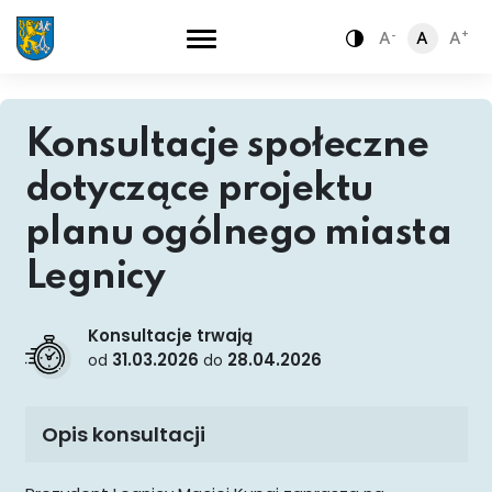
-
+
A
A
A
Zamiana kontra
Konsultacje społeczne
dotyczące projektu
planu ogólnego miasta
Legnicy
Konsultacje trwają
31.03.2026
28.04.2026
od
do
Opis konsultacji