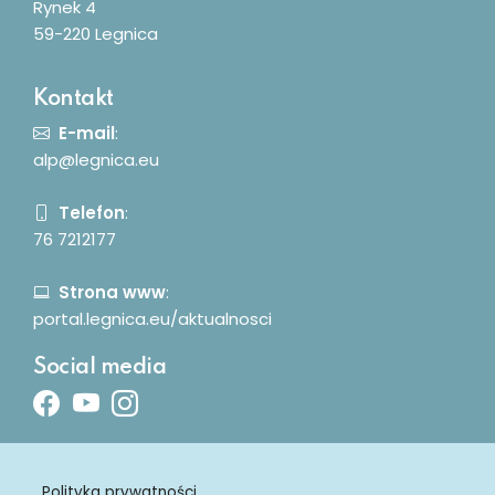
Rynek 4
59-220 Legnica
Kontakt
E-mail
:
alp@legnica.eu
Telefon
:
76 7212177
Strona www
:
portal.legnica.eu/aktualnosci
Social media
Facebook
Youtube
Instagram
Polityka prywatności